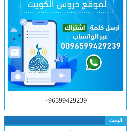
96599429239+
البحث