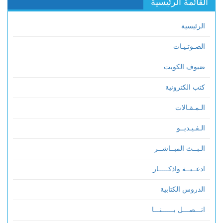
القائمة الرئيسية
الرئيسية
الصـوتـيـات
ضيوف الكويت
كتب الكترونية
الـمـقـالات
الـفـيـديــو
الـبــث المبــاشــر
ادعــيــة واذكـــــار
الدروس الكتابية
اتـــصـــل بــــــنـــا