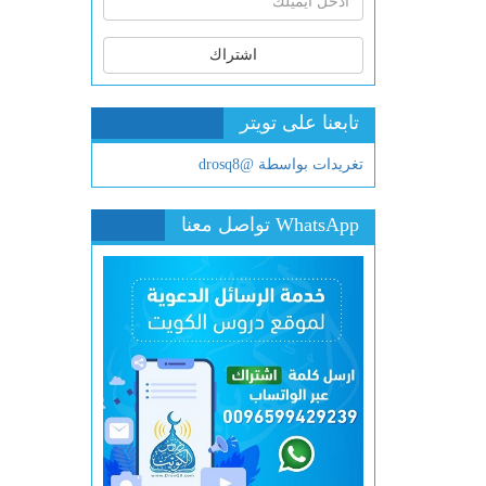
اشتراك
تابعنا على تويتر
تغريدات بواسطة @drosq8
WhatsApp تواصل معنا