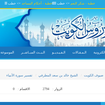
خطبة - شكر النعم
=> خطب
خطبة - أحكام المساجد
=> خطب
خطبة - ش
كترونية
الـمـقـالات
الـفـيـديــو
الـبــث المبــاشــر
الموسوعة ال
ضيوف الكويت
الشيخ خالد بن سعد المطرفي
تفسير سورة الأنبياء
الزوار :
2794
الاقسام :
0
ا