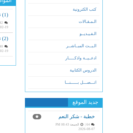
المواد
كتب الكترونية
(1) تفسير سورة الأنبياء من بداية السورة إلى الآية 63
الـمـقـالات
1642 |
02-19
الـفـيـديــو
(2) تفسير سورة الأنبياء من الآية 64 إلى نهاية السورة
الـبــث المبــاشــر
1740 |
02-19
ادعــيــة واذكـــــار
الدروس الكتابية
اتـــصـــل بــــــنـــا
جديد الموقع
خطبة - شكر النعم
64 |
الجمعة PM 08:43
2026-08-07