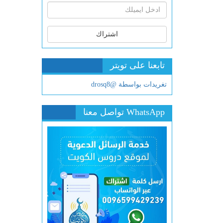
اشتراك
تابعنا على تويتر
تغريدات بواسطة @drosq8
WhatsApp تواصل معنا