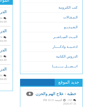
المواد
كتب الكترونية
الدر
الـمـقـالات
2334 |
04-09
الـفـيـديــو
الدر
الـبــث المبــاشــر
2274 |
04-09
ادعــيــة واذكـــــار
الدر
الدروس الكتابية
2320 |
04-09
اتـــصـــل بــــــنـــا
الدر
2684 |
04-09
جديد الموقع
خطبة - علاج الهم والحزن
163 |
الجمعة PM 10:31
2026-07-31