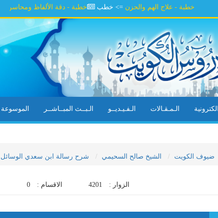
خطبة - علاج الهم والحزن
=> خطب
خطبة - دقة الألفاظ ومحاسن السلوك
=
كترونية
الـمـقـالات
الـفـيـديــو
الـبــث المبــاشــر
الموسوعة ال
ضيوف الكويت
الشيخ صالح السحيمي
شرح رسالة ابن سعدي الوسائل ال
الزوار :
4201
الاقسام :
0
ا