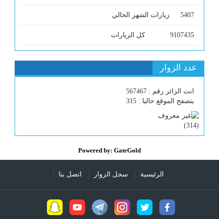
5407
زيارات الشهر الحالي
9107435
كل الزيارات
عدد الزوار
انت الزائر رقم : 567467
يتصفح الموقع حاليا : 315
)
314
(
Powered by: GateGold
الرئيسية
سجل الزوار
اتصل بنا