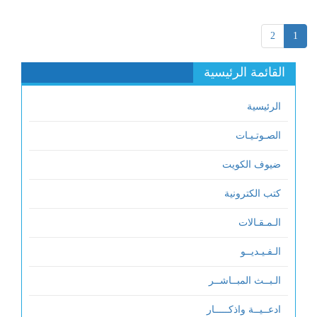
2
1
القائمة الرئيسية
الرئيسية
الصـوتـيـات
ضيوف الكويت
كتب الكترونية
الـمـقـالات
الـفـيـديــو
الـبــث المبــاشــر
ادعــيــة واذكـــــار