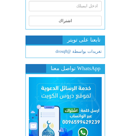
اشتراك
تابعنا على تويتر
تغريدات بواسطة @drosq8
WhatsApp تواصل معنا