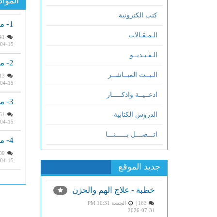
المواد
كتب الكترونية
1- من بداية الرسالة إلى قول المؤلف وهو دان بعلمه من خلقه
الـمـقـالات
2241 |
04-15
الـفـيـديــو
2- من قول المؤلف أحاط علمه بالأمور إلى قوله بسابق قدره يعملون
الـبــث المبــاشــر
2213 |
04-15
ادعــيــة واذكـــــار
3- من قول المؤلف والإيمان قول وعمل إلى قوله عز وجل فريق في الجنة وفريق في السعير
الدروس الكتابية
2161 |
04-15
اتـــصـــل بــــــنـــا
4- من قول المؤلف وأهل الجنة يومئذ في الجنة يتنعمون إلى نهاية الرسالة
2309 |
04-15
جديد الموقع
خطبة - علاج الهم والحزن
163 |
الجمعة PM 10:31
2026-07-31