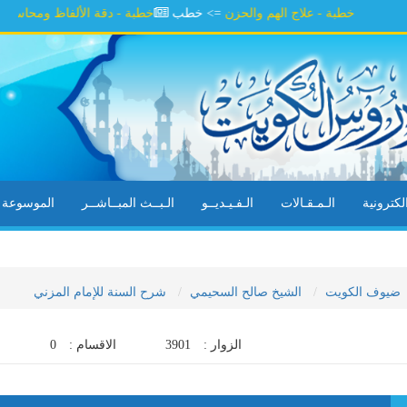
خطبة - علاج الهم والحزن
=> خطب
خطبة - دقة الألفاظ ومحاسن السلو
كترونية
الـمـقـالات
الـفـيـديــو
الـبــث المبــاشــر
الموسوعة ال
ضيوف الكويت
الشيخ صالح السحيمي
شرح السنة للإمام المزني
الزوار :
3901
الاقسام :
0
ا