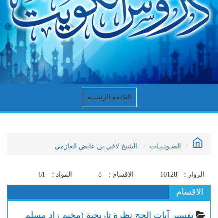
القائمة الرئيسية
الصـوتـيـات
الشيخ لافي بن عايض العازمي
الزوار :
10128
الاقسام :
8
المواد :
61
الاقسام
تفسير آيات الحج نظرة تاريخية (مخيم زاد مسلم