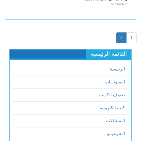
2023-09-17
2
1
القائمة الرئيسية
الرئيسية
الصـوتـيـات
ضيوف الكويت
كتب الكترونية
الـمـقـالات
الـفـيـديــو