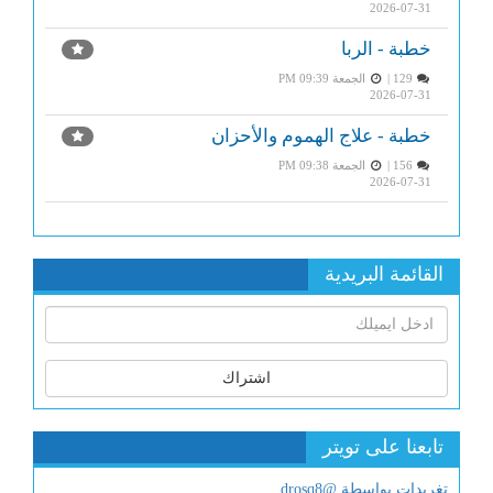
2026-07-31
خطبة - الربا
129 |
الجمعة PM 09:39
2026-07-31
خطبة - علاج الهموم والأحزان
156 |
الجمعة PM 09:38
2026-07-31
القائمة البريدية
اشتراك
تابعنا على تويتر
تغريدات بواسطة @drosq8