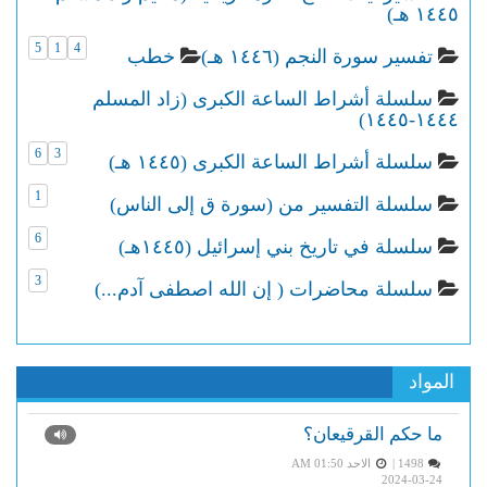
١٤٤٥ هـ)
5
1
4
تفسير سورة النجم (١٤٤٦ هـ)
خطب
سلسلة أشراط الساعة الكبرى (زاد المسلم
١٤٤٤-١٤٤٥)
6
3
سلسلة أشراط الساعة الكبرى (١٤٤٥ هـ)
1
سلسلة التفسير من (سورة ق إلى الناس)
6
سلسلة في تاريخ بني إسرائيل (١٤٤٥هـ)
3
سلسلة محاضرات ( إن الله اصطفى آدم...)
المواد
ما حكم القرقيعان؟
1498 |
الاحد AM 01:50
2024-03-24