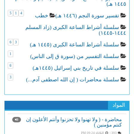
١٤٤٥ هـ)
5
1
4
تفسير سورة النجم (١٤٤٦ هـ)
خطب
سلسلة أشراط الساعة الكبرى (زاد المسلم
١٤٤٤-١٤٤٥)
6
3
سلسلة أشراط الساعة الكبرى (١٤٤٥ هـ)
1
سلسلة التفسير من (سورة ق إلى الناس)
6
سلسلة في تاريخ بني إسرائيل (١٤٤٥هـ)
3
سلسلة محاضرات ( إن الله اصطفى آدم...)
المواد
محاضرة - ( ولا تهنوا ولا تحزنوا وأنتم الأعلون إن
كنتم مؤمنين )
393 |
الثلاثاء PM 09:24