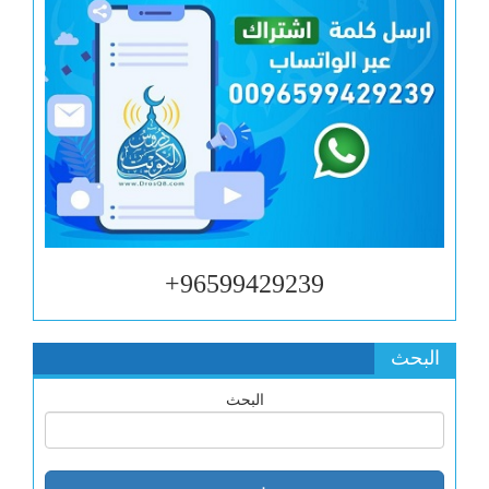
96599429239+
البحث
البحث