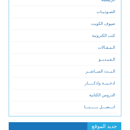
الصـوتـيـات
ضيوف الكويت
كتب الكترونية
الـمـقـالات
الـفـيـديــو
الـبــث المبــاشــر
ادعــيــة واذكـــــار
الدروس الكتابية
اتـــصـــل بــــــنـــا
جديد الموقع