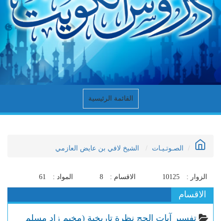
القائمة الرئيسية
الصـوتـيـات
الشيخ لافي بن عايض العازمي
الزوار :
10125
الاقسام :
8
المواد :
61
الاقسام
تفسير آيات الحج نظرة تاريخية (مخيم زاد مسلم