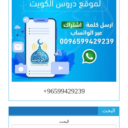
96599429239+
البحث
البحث