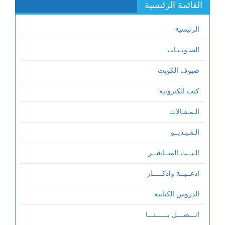
القائمة الرئيسية
الرئيسية
الصـوتـيـات
ضيوف الكويت
كتب الكترونية
الـمـقـالات
الـفـيـديــو
الـبــث المبــاشــر
ادعــيــة واذكـــــار
الدروس الكتابية
اتـــصـــل بــــــنـــا